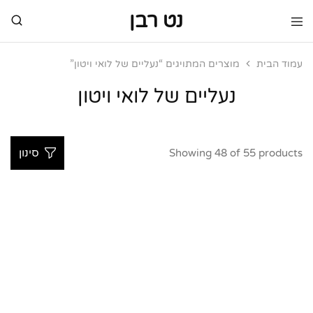
נט רבן
נט
מותגי
רבן
יוקרה
מותגי
עמוד הבית
מוצרים המתויגים “נעליים של לואי ויטון”
יוקרה
נעליים של לואי ויטון
Showing
48
of
55
products