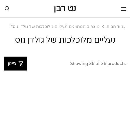
נט רבן
נט
מותגי
רבן
יוקרה
מותגי
עמוד הבית
מוצרים המתויגים “נעליים מלוכלכות של גולדן גוס”
יוקרה
נעליים מלוכלכות של גולדן גוס
Showing
36
of
36
products