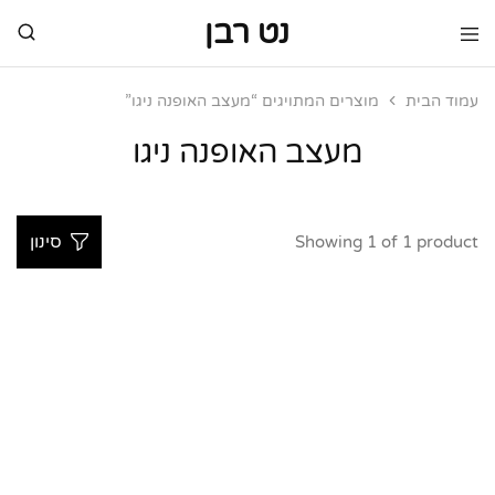
נט רבן
נט
מותגי
רבן
יוקרה
מותגי
עמוד הבית
מוצרים המתויגים “מעצב האופנה ניגו”
יוקרה
מעצב האופנה ניגו
Showing
1
of
1
product