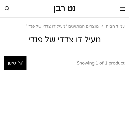
נט רבן
נט
מותגי
רבן
יוקרה
מותגי
עמוד הבית
מוצרים המתויגים “מעיל דו צדדי של פנדי”
יוקרה
מעיל דו צדדי של פנדי
Showing
1
of
1
product