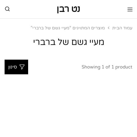
נט רבן
נט
מותגי
רבן
יוקרה
מותגי
עמוד הבית
מוצרים המתויגים “מעיי גשם של ברברי”
יוקרה
מעיי גשם של ברברי
Showing
1
of
1
product