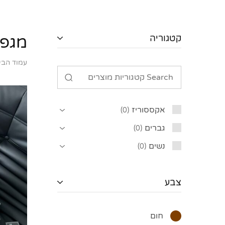
קטגוריה
מגפי
עמוד הבי
אקססוריז
0
גברים
0
נשים
0
צבע
חום