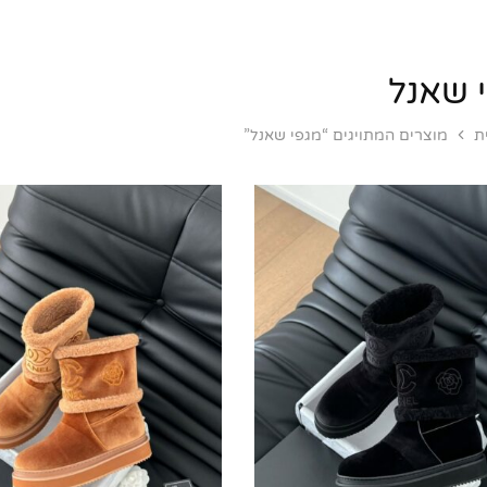
 שאנל
ת
מוצרים המתויגים “מגפי שאנל”