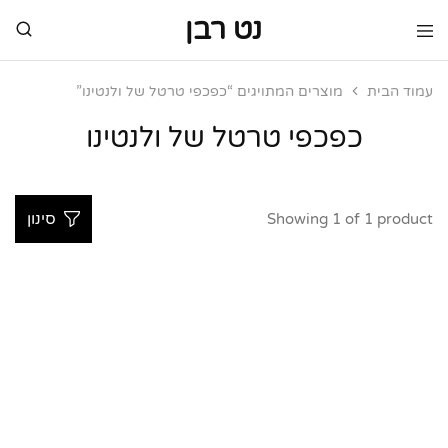
נט רבן
נט
מותגי
רבן
יוקרה
מותגי
עמוד הבית
מוצרים המתויגים “כפכפי טרטל של ולנטינו”
יוקרה
כפכפי טרטל של ולנטינו
Showing
1
of
1
product