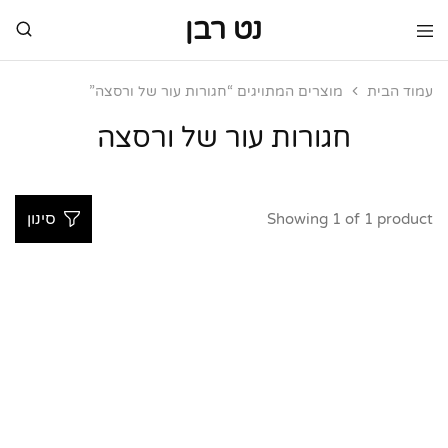
נט רבן
נט
מותגי
רבן
יוקרה
מותגי
עמוד הבית
מוצרים המתויגים “חגורות עור של ורסצה”
יוקרה
חגורות עור של ורסצה
Showing
1
of
1
product