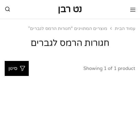
נט רבן
נט
מותגי
רבן
יוקרה
מותגי
עמוד הבית
מוצרים המתויגים “חגורות הרמס לגברים”
יוקרה
חגורות הרמס לגברים
Showing
1
of
1
product