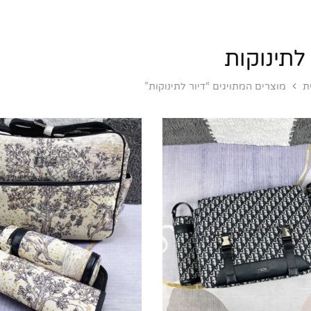
 לתינוקות
ת
מוצרים המתויגים “דיור לתינוקות”