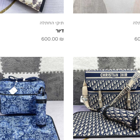
תלה
תיקי החתלה
דיור
600.00
₪
6