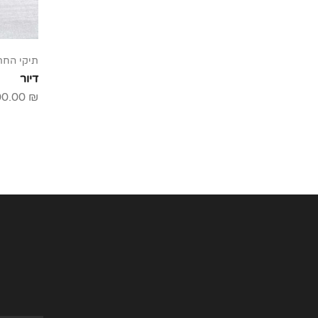
תיקי הח
דיור
00.00
₪