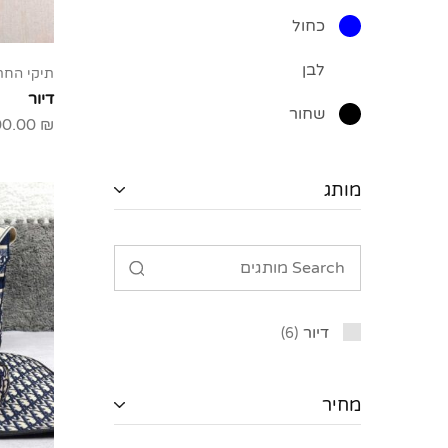
כחול
לבן
תיקי הח
דיור
שחור
00.00
₪
מותג
דיור
6
מחיר