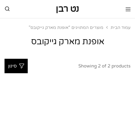
נט רבן
נט
מותגי
רבן
יוקרה
מותגי
עמוד הבית
מוצרים המתויגים “אופנת מארק גייקובס”
יוקרה
אופנת מארק גייקובס
Showing
2
of
2
products