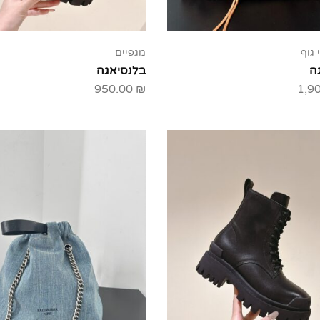
 גוף
מגפיים
ה
בלנסיאגה
950.00
₪
1,9