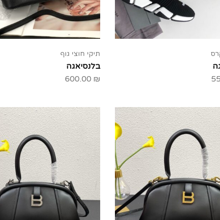
רס
תיקי חוצי גוף
ה
בלנסיאגה
600.00
₪
5