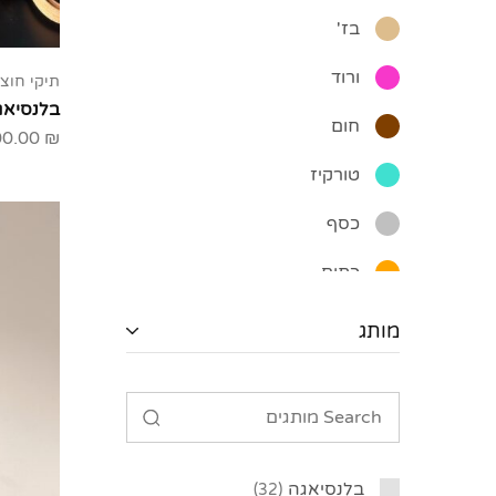
בז'
ורוד
תיקי חוצי
בלנסיאג
חום
00.00
₪
טורקיז
כסף
כתום
לבן
מותג
שחור
תכלת
בלנסיאגה
32