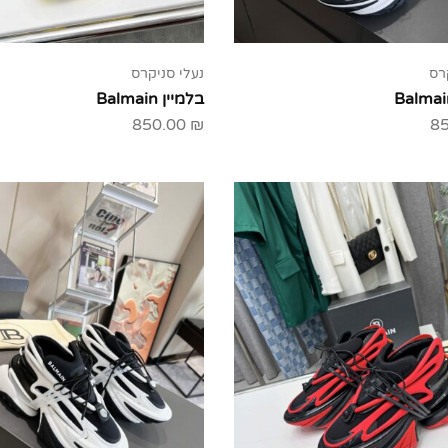
רס
נעלי סניקרס
בלמיין Balmain
850.00
₪
8