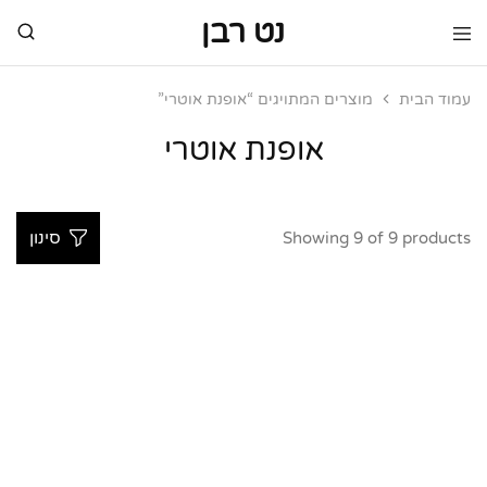
נט רבן
נט
מותגי
רבן
יוקרה
מותגי
עמוד הבית
מוצרים המתויגים “אופנת אוטרי”
יוקרה
אופנת אוטרי
Showing
9
of
9
products