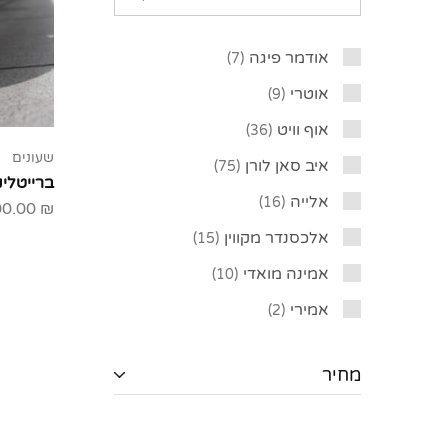
אודמר פיגה
7
אוטרי
9
אוף וויט
36
שעונים
איב סאן לורן
75
ברייטלינג tling
אלייה
16
00.00
₪
אלכסנדר מקווין
15
אמינה מואדי
10
אמירי
2
בוטגה ונטה
35
מחיר
בלמיין
8
בלנסיאגה
33