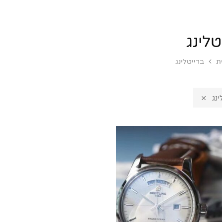
טלינג
ת
ברייטלינג
ינג